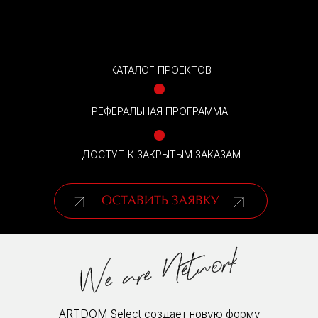
ДОСТУП К ЗАКРЫТЫМ ЗАКАЗАМ
ОСТАВИТЬ ЗАЯВКУ
ARTDOM Select создает новую форму
взаимодействия между дизайнерами,
архитекторами и производителями премиальной
мебели.
Это платформа, объединяющая
профессионалов в единую экосистему
для взаимного развития и роста.
ДЛЯ КОГО?
Дизайнеры интерьеров
Архитекторы и архитектурные бюро